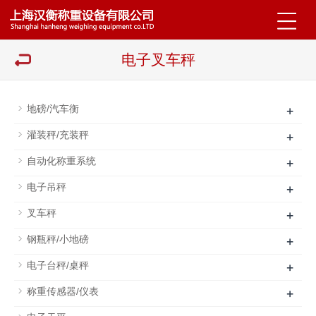
电子叉车秤
+
地磅/汽车衡
+
灌装秤/充装秤
+
自动化称重系统
+
电子吊秤
+
叉车秤
+
钢瓶秤/小地磅
+
电子台秤/桌秤
+
称重传感器/仪表